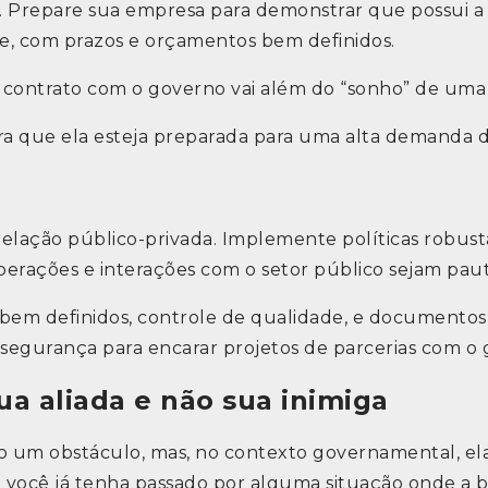
Prepare sua empresa para demonstrar que possui a 
te, com prazos e orçamentos bem definidos.
contrato com o governo vai além do “sonho” de uma p
ra que ela esteja preparada para uma alta demanda d
 relação público-privada. Implemente políticas robus
perações e interações com o setor público sejam pauta
em definidos, controle de qualidade, e documento
r segurança para encarar projetos de parcerias com o
ua aliada e não sua inimiga
 um obstáculo, mas, no contexto governamental, ela
ez você já tenha passado por alguma situação onde a 