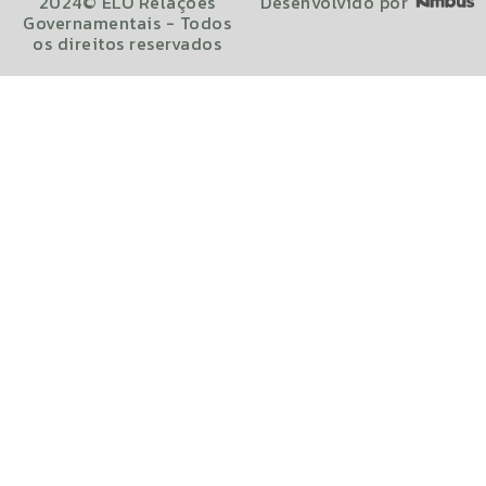
2024© ELO Relações
Desenvolvido por
Governamentais - Todos
os direitos reservados